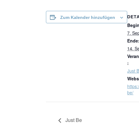
DETA
Zum Kalender hinzufügen
Begi
7. Se
Ende
14. S
Veran
:
Just 
Websi
https:
be/
Just Be