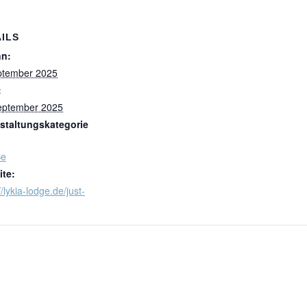
ILS
nn:
ptember 2025
:
eptember 2025
staltungskategorie
Be
te:
//lykia-lodge.de/just-