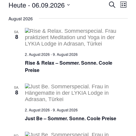
Heute
 - 
06.09.2026
Veranst
Vera
Suche
Liste
Ansi
Datum
Suche
Navi
August 2026
wählen.
und
Ansicht
SA.
8
Navigat
2. August 2026
-
9. August 2026
Rise & Relax – Sommer. Sonne. Coole
Preise
SA.
8
2. August 2026
-
9. August 2026
Just Be – Sommer. Sonne. Coole Preise
SO.