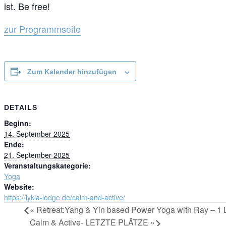
ist. Be free!
zur Programmseite
Zum Kalender hinzufügen
DETAILS
Beginn:
14. September 2025
Ende:
21. September 2025
Veranstaltungskategorie:
Yoga
Website:
https://lykia-lodge.de/calm-and-active/
«
Retreat:Yang & Yin based Power Yoga with Ray – 
Calm & Active- LETZTE PLÄTZE
»