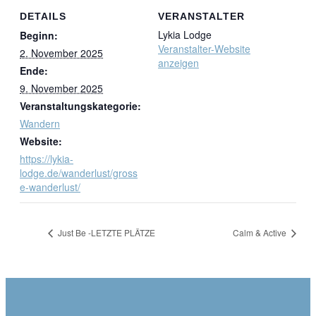
DETAILS
VERANSTALTER
Lykia Lodge
Beginn:
Veranstalter-Website
2. November 2025
anzeigen
Ende:
9. November 2025
Veranstaltungskategorie:
Wandern
Website:
https://lykia-
lodge.de/wanderlust/gross
e-wanderlust/
Just Be -LETZTE PLÄTZE
Calm & Active