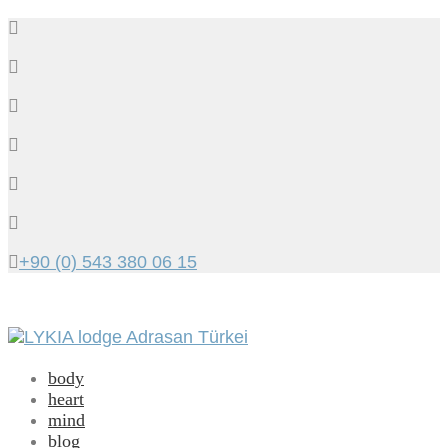
+90 (0) 543 380 06 15
Toggle
navigation
body
heart
mind
blog