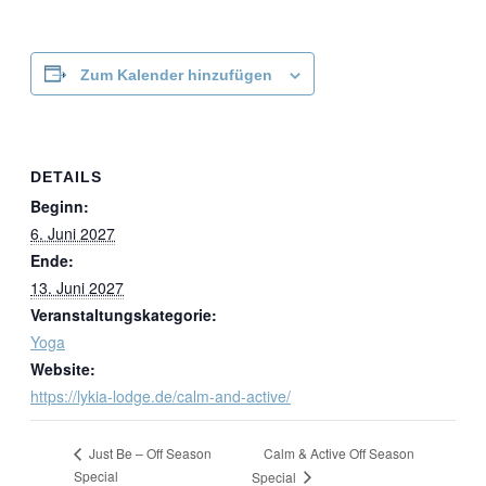
Zum Kalender hinzufügen
DETAILS
Beginn:
6. Juni 2027
Ende:
13. Juni 2027
Veranstaltungskategorie:
Yoga
Website:
https://lykia-lodge.de/calm-and-active/
Calm & Active Off Season
Just Be – Off Season
Special
Special