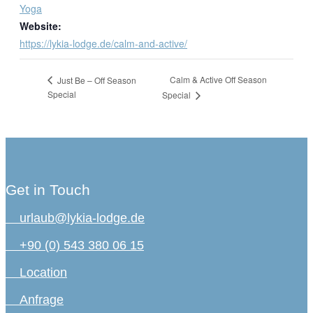
Yoga
Website:
https://lykia-lodge.de/calm-and-active/
Calm & Active Off Season
Just Be – Off Season
Special
Special
Get in Touch
urlaub@lykia-lodge.de
+90 (0) 543 380 06 15
Location
Anfrage