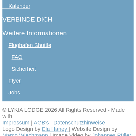
Kalender
VERBINDE DICH
Weitere Informationen
Flughafen Shuttle
FAQ
Sicherheit
Flyer
Jobs
© LYKIA LODGE 2026 All Rights Reserved
-
Made
with
Impressum
|
AGB's
|
Datenschutzhinweise
Logo Design by
Ela Haney
| Website Design by
Marco Wiechmann
| Image Video by
Johannes Püller