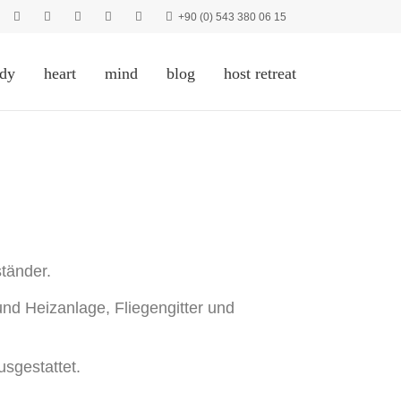
+90 (0) 543 380 06 15
dy
heart
mind
blog
host retreat
tänder.
nd Heizanlage, Fliegengitter und
sgestattet.