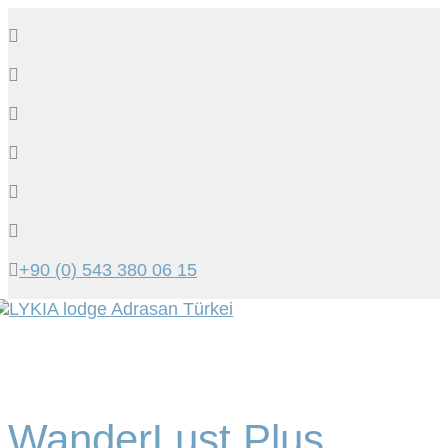
+90 (0) 543 380 06 15
Tog
navi
WanderLust Plus