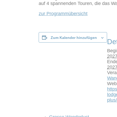
auf 4 spannenden Touren, die das Wa
zur Programmübersicht
Zum Kalender hinzufügen
Det
Begi
202
Ende
202
Vera
Wan
Webs
https
lodg
plus/