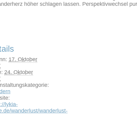
nderherz höher schlagen lassen. Perspektivwechsel pur
ails
nn:
17. Oktober
7
:
24. Oktober
7
nstaltungskategorie:
dern
ite:
://lykia-
e.de/wanderlust/wanderlust-