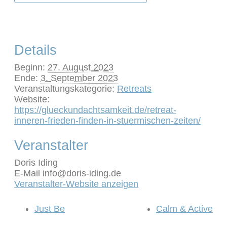
Details
Beginn:
27. August 2023
Ende:
3. September 2023
Veranstaltungskategorie:
Retreats
Website:
https://glueckundachtsamkeit.de/retreat-
inneren-frieden-finden-in-stuermischen-zeiten/
Veranstalter
Doris Iding
E-Mail
info@doris-iding.de
Veranstalter-Website anzeigen
Just Be
Calm & Active