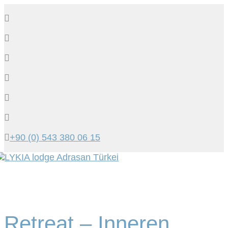
+90 (0) 543 380 06 15
Tog
navi
Retreat – Inneren