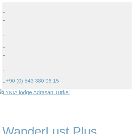
+90 (0) 543 380 06 15
Tog
navi
WanderLust Plus