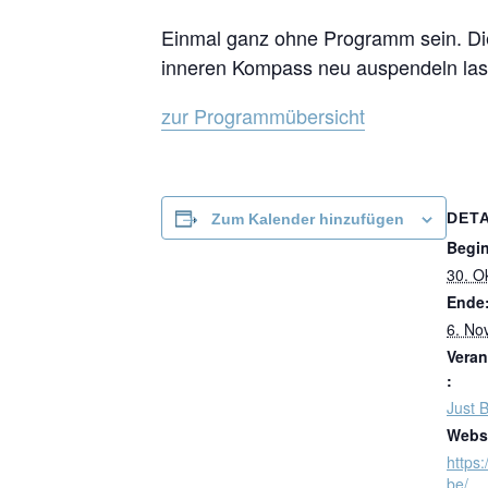
Einmal ganz ohne Programm sein. Die
inneren Kompass neu auspendeln lass
zur Programmübersicht
DETA
Zum Kalender hinzufügen
Begi
30. O
Ende
6. No
Veran
:
Just 
Websi
https:
be/