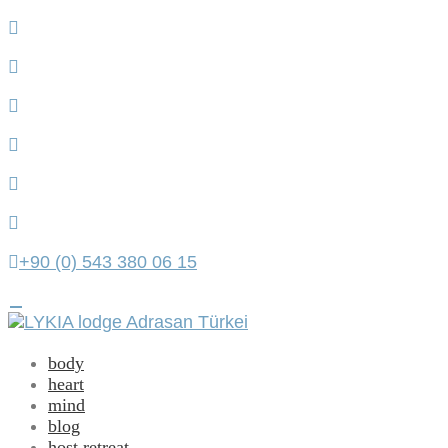
+90 (0) 543 380 06 15
Toggle
navigation
body
heart
mind
blog
host retreat