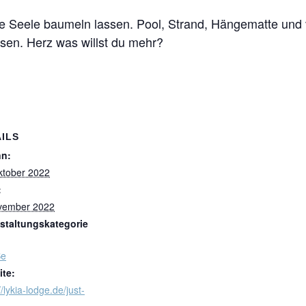
 Seele baumeln lassen. Pool, Strand, Hängematte und vi
en. Herz was willst du mehr?
ILS
nn:
ktober 2022
:
vember 2022
staltungskategorie
Be
te:
//lykia-lodge.de/just-