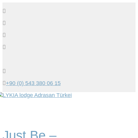
+90 (0) 543 380 06 15
Tog
navi
Just Be –