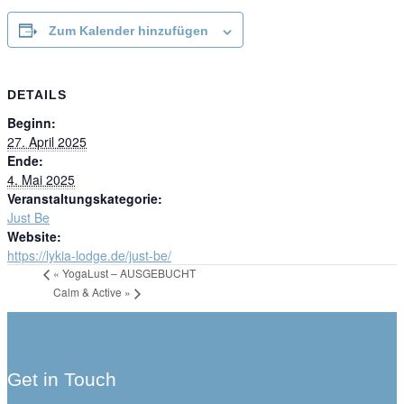
Zum Kalender hinzufügen
DETAILS
Beginn:
27. April 2025
Ende:
4. Mai 2025
Veranstaltungskategorie:
Just Be
Website:
https://lykia-lodge.de/just-be/
«
YogaLust – AUSGEBUCHT
Calm & Active
»
Get in Touch