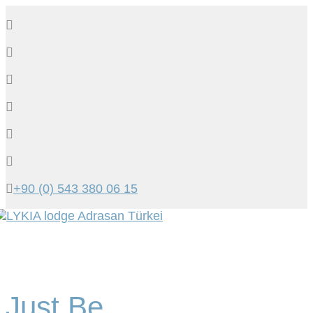
+90 (0) 543 380 06 15
Tog
navi
Just Be