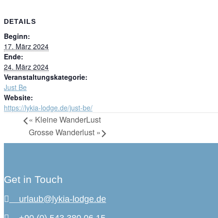
DETAILS
Beginn:
17. März 2024
Ende:
24. März 2024
Veranstaltungskategorie:
Just Be
Website:
https://lykia-lodge.de/just-be/
«
Kleine WanderLust
Grosse Wanderlust
»
Get in Touch
urlaub@lykia-lodge.de
+90 (0) 543 380 06 15