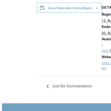
DETA
Zum Kalender hinzufügen
Begi
13. A
Ende
20. A
Veran
:
Just 
Websi
https:
be/
Just Be Sommeraktion