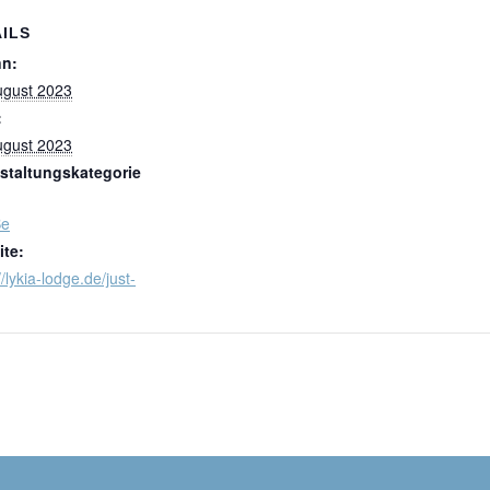
ILS
nn:
ugust 2023
:
ugust 2023
staltungskategorie
Be
te:
//lykia-lodge.de/just-