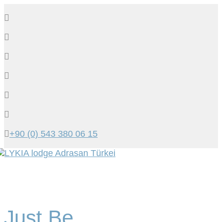
+90 (0) 543 380 06 15
Tog
navi
Just Be