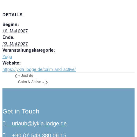
DETAILS
Beginn:
16. Mai 2027
Ende:
23. Mai 2027
Veranstaltungskategorie:
Yoga
Website:
https://lykia-lodge.de/calm-and-active/
«
Just Be
Calm & Active
»
Get in Touch
urlaub@lykia-lodge.de
+90 (0) 543 380 06 15