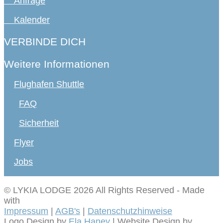
Anfrage
Kalender
VERBINDE DICH
Weitere Informationen
Flughafen Shuttle
FAQ
Sicherheit
Flyer
Jobs
© LYKIA LODGE 2026 All Rights Reserved
-
Made
with
Impressum
|
AGB's
|
Datenschutzhinweise
Logo Design by
Ela Haney
| Website Design by