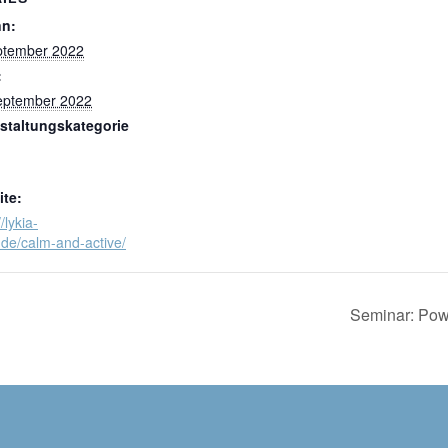
nn:
ptember 2022
:
eptember 2022
staltungskategorie
te:
/lykia-
.de/calm-and-active/
Seminar: Pow