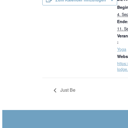
Begi
4. Se
Ende
11. S
Veran
:
Yoga
Websi
https:/
lodge
Just Be